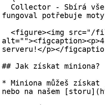
  Collector - Sbírá všechny itemy kolem sebe! Aby 
fungoval potřebuje motyk
  <figure><img src="/files/7xuDFIhWSg6GCYz0PV3f" 
alt=""><figcaption><p>4
serveru!</p></figcaptio
## Jak získat miniona?

* Miniona můžeš získat 
nebo na našem [storu](h