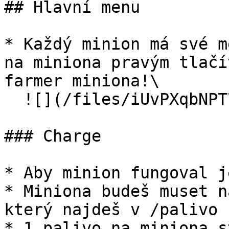
## Hlavní menu

* Každý minion má své m
na miniona pravým tlačí
farmer miniona!\

  ![](/files/iUvPXqbNPT702n4Vho1r)<br>

### Charge

* Aby minion fungoval j
* Miniona budeš muset n
který najdeš v /palivo

* 1 palivo na miniona s