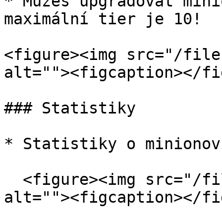
* Můžeš upgradovat mini
maximální tier je 10!

<figure><img src="/file
alt=""><figcaption></fi
### Statistiky

* Statistiky o minionovi
  <figure><img src="/files/cShUnYpyAqB2rI9GgTJX" 