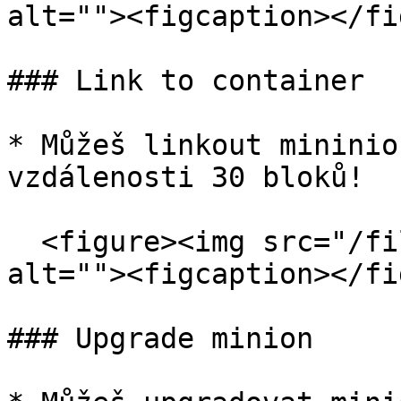
alt=""><figcaption></fi
### Link to container

* Můžeš linkout mininio
vzdálenosti 30 bloků!

  <figure><img src="/files/W0YyaxXciVblE79cUtfF" 
alt=""><figcaption></fi
### Upgrade minion
