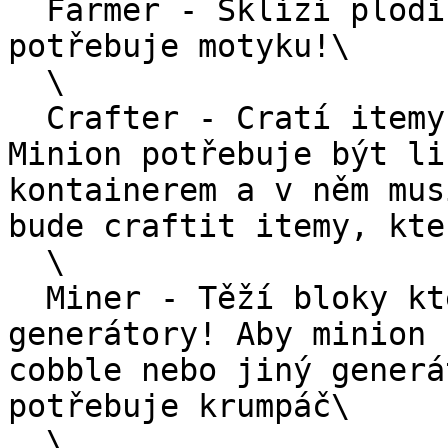
  Farmer - Sklízí plodiny kolem sebe, aby fungoval 
potřebuje motyku!\

  \

  Crafter - Cratí itemy který je mu je přidělen. 
Minion potřebuje být li
kontainerem a v něm mus
bude craftit itemy, kte
  \

  Miner - Těží bloky které jsou vytvořené přes 
generátory! Aby minion 
cobble nebo jiný generá
potřebuje krumpáč\

  \
