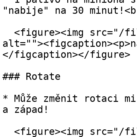
"nabije" na 30 minut!<br
  <figure><img src="/files/LoweEbxR37uvU5z1ICPp" 
alt=""><figcaption><p>n
</figcaption></figure>

### Rotate

* Může změnit rotaci mi
a západ!

  <figure><img src="/files/ieAMBCm5c3aSiBpn32my" 